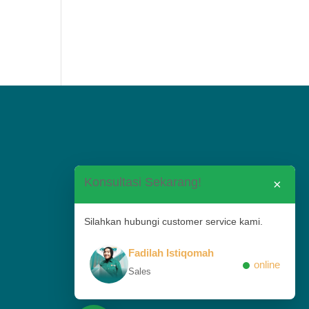
Konsultasi Sekarang!
×
Silahkan hubungi customer service kami.
Fadilah Istiqomah
online
Sales