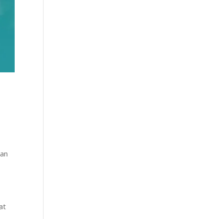
g
kan
at