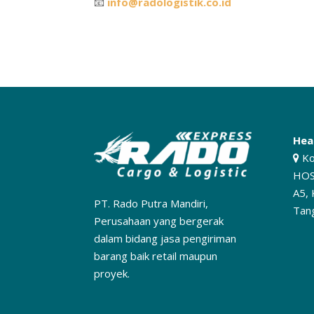
📧
info@radologistik.co.id
Hea
Ko
HOS
A5, 
PT. Rado Putra Mandiri,
Tan
Perusahaan yang bergerak
dalam bidang jasa pengiriman
barang baik retail maupun
proyek.